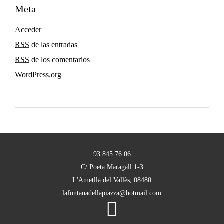
I
Meta
Z
Acceder
RSS
de las entradas
Z
RSS
de los comentarios
E
WordPress.org
S
D
E
93 845 76 06
L
C/ Poeta Maragall 1-3
L'Ametlla del Vallès, 08480
D
lafontanadellapiazza@hotmail.com
I