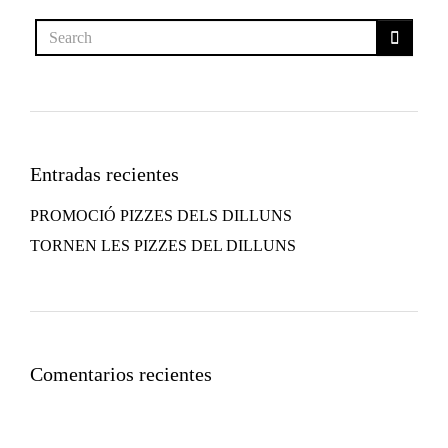
i
c
l
e
Entradas recientes
a
PROMOCIÓ PIZZES DELS DILLUNS
TORNEN LES PIZZES DEL DILLUNS
b
o
u
Comentarios recientes
t