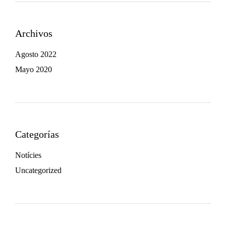
T
O
Archivos
R
Agosto 2022
N
Mayo 2020
E
N
Categorías
L
Notícies
E
Uncategorized
S
P