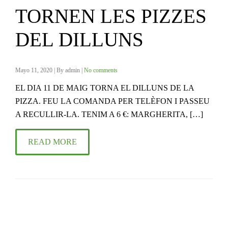
TORNEN LES PIZZES
DEL DILLUNS
R
e
Mayo 11, 2020 | By admin |
No comments
a
EL DIA 11 DE MAIG TORNA EL DILLUNS DE LA
PIZZA. FEU LA COMANDA PER TELÈFON I PASSEU
d
A RECULLIR-LA. TENIM A 6 €: MARGHERITA, […]
a
READ MORE
n
a
r
t